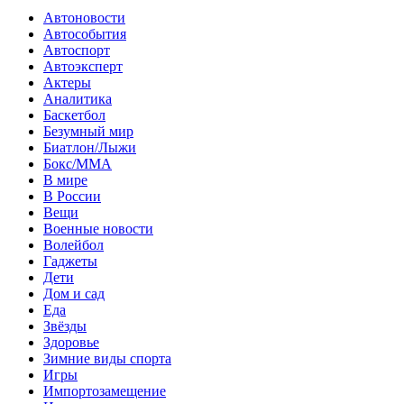
Автоновости
Автособытия
Автоспорт
Автоэксперт
Актеры
Аналитика
Баскетбол
Безумный мир
Биатлон/Лыжи
Бокс/MMA
В мире
В России
Вещи
Военные новости
Волейбол
Гаджеты
Дети
Дом и сад
Еда
Звёзды
Здоровье
Зимние виды спорта
Игры
Импортозамещение