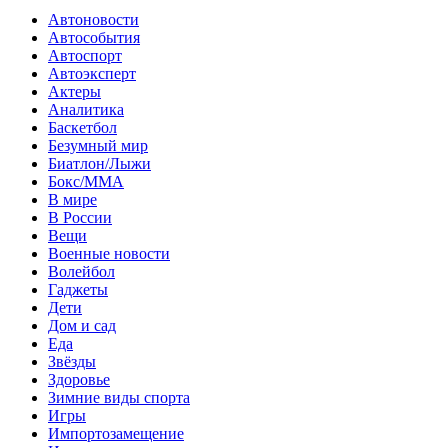
Автоновости
Автособытия
Автоспорт
Автоэксперт
Актеры
Аналитика
Баскетбол
Безумный мир
Биатлон/Лыжи
Бокс/MMA
В мире
В России
Вещи
Военные новости
Волейбол
Гаджеты
Дети
Дом и сад
Еда
Звёзды
Здоровье
Зимние виды спорта
Игры
Импортозамещение