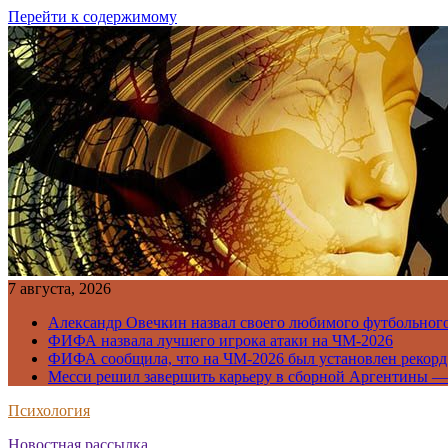
Перейти к содержимому
7 августа, 2026
Александр Овечкин назвал своего любимого футбольног
ФИФА назвала лучшего игрока атаки на ЧМ-2026
ФИФА сообщила, что на ЧМ-2026 был установлен рекорд
Месси решил завершить карьеру в сборной Аргентины —
Психология
Новостная рассылка