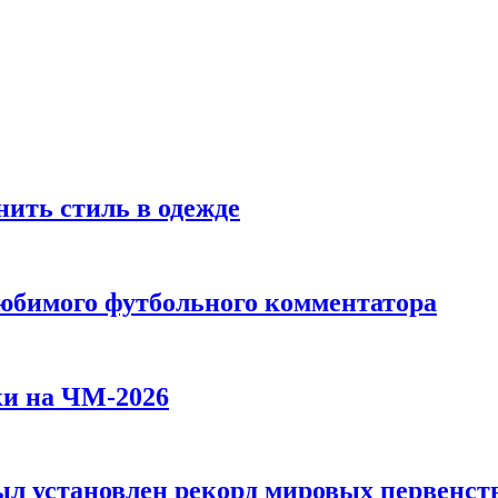
ить стиль в одежде
любимого футбольного комментатора
ки на ЧМ-2026
л установлен рекорд мировых первенств