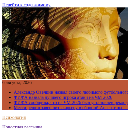
Перейти к содержимому
6 августа, 2026
Александр Овечкин назвал своего любимого футбольног
ФИФА назвала лучшего игрока атаки на ЧМ-2026
ФИФА сообщила, что на ЧМ-2026 был установлен рекорд
Месси решил завершить карьеру в сборной Аргентины —
Психология
Новостная рассылка