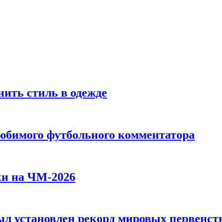
ить стиль в одежде
любимого футбольного комментатора
ки на ЧМ-2026
л установлен рекорд мировых первенств