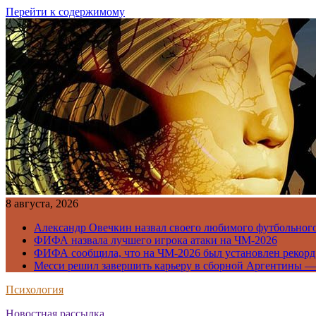
Перейти к содержимому
8 августа, 2026
Александр Овечкин назвал своего любимого футбольног
ФИФА назвала лучшего игрока атаки на ЧМ-2026
ФИФА сообщила, что на ЧМ-2026 был установлен рекорд
Месси решил завершить карьеру в сборной Аргентины —
Психология
Новостная рассылка