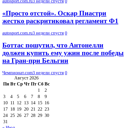
autosport.com.ru
3 недели спустя
0
«Просто отстой». Оскар Пиастри
жестко раскритиковал регламент Ф1
autosport.com.ru
3 недели спустя
0
Боттас пошутил, что Антонелли
должен купить ему ужин после победы
на Гран-при Бельгии
Чемпионат.com
3 недели спустя
0
Август 2026
Пн
Вт
Ср
Чт
Пт
Сб
Вс
1
2
3
4
5
6
7
8
9
10
11
12
13
14
15
16
17
18
19
20
21
22
23
24
25
26
27
28
29
30
31
« Июл