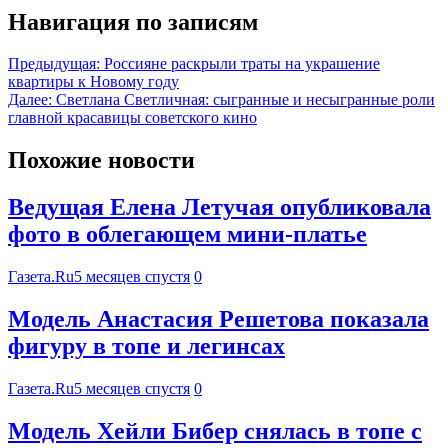
Навигация по записям
Предыдущая:
Россияне раскрыли траты на украшение
квартиры к Новому году
Далее:
Светлана Светличная: сыгранные и несыгранные роли
главной красавицы советского кино
Похожие новости
Ведущая Елена Летучая опубликовала
фото в облегающем мини-платье
Газета.Ru
5 месяцев спустя
0
Модель Анастасия Решетова показала
фигуру в топе и легинсах
Газета.Ru
5 месяцев спустя
0
Модель Хейли Бибер снялась в топе с