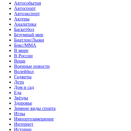
Автособытия
Автоспорт
Автоэксперт
Актеры
Аналитика
Баскетбол
Безумный мир
Биатлон/Лыжи
Бокс/MMA
В мире
В России
Вещи
Военные новости
Волейбол
Гаджеты
Дети
Дом и сад
Еда
Звёзды
Здоровье
Зимние виды спорта
Игры
Импортозамещение
Интернет
Истории