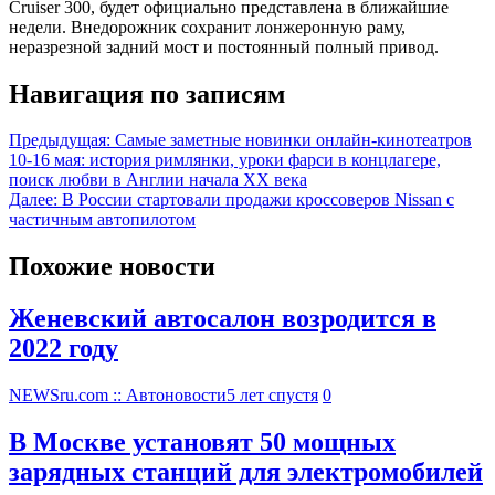
Cruiser 300, будет официально представлена в ближайшие
недели. Внедорожник сохранит лонжеронную раму,
неразрезной задний мост и постоянный полный привод.
Навигация по записям
Предыдущая:
Самые заметные новинки онлайн-кинотеатров
10-16 мая: история римлянки, уроки фарси в концлагере,
поиск любви в Англии начала XX века
Далее:
В России стартовали продажи кроссоверов Nissan с
частичным автопилотом
Похожие новости
Женевский автосалон возродится в
2022 году
NEWSru.com :: Автоновости
5 лет спустя
0
В Москве установят 50 мощных
зарядных станций для электромобилей