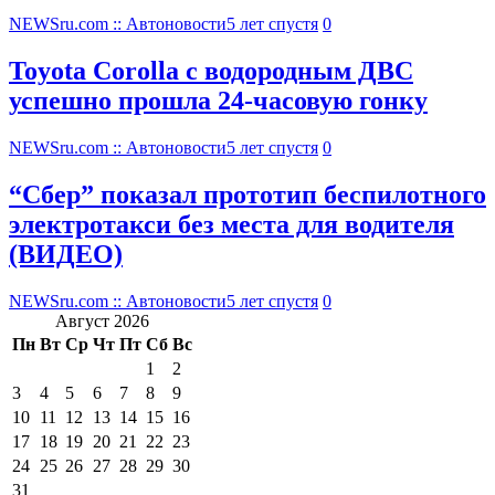
NEWSru.com :: Автоновости
5 лет спустя
0
Toyota Corolla с водородным ДВС
успешно прошла 24-часовую гонку
NEWSru.com :: Автоновости
5 лет спустя
0
“Сбер” показал прототип беспилотного
электротакси без места для водителя
(ВИДЕО)
NEWSru.com :: Автоновости
5 лет спустя
0
Август 2026
Пн
Вт
Ср
Чт
Пт
Сб
Вс
1
2
3
4
5
6
7
8
9
10
11
12
13
14
15
16
17
18
19
20
21
22
23
24
25
26
27
28
29
30
31