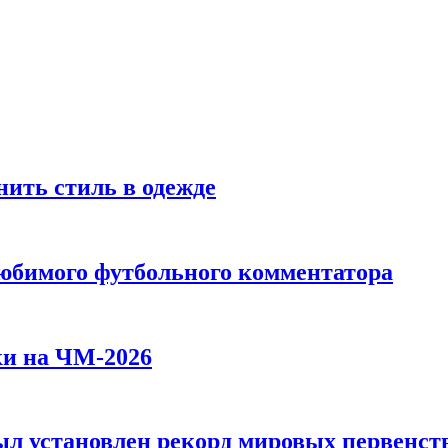
ить стиль в одежде
любимого футбольного комментатора
ки на ЧМ-2026
л установлен рекорд мировых первенств