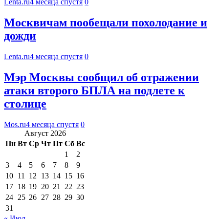
Lenta.ru
4 месяца спустя
0
Москвичам пообещали похолодание и
дожди
Lenta.ru
4 месяца спустя
0
Мэр Москвы сообщил об отражении
атаки второго БПЛА на подлете к
столице
Mos.ru
4 месяца спустя
0
Август 2026
Пн
Вт
Ср
Чт
Пт
Сб
Вс
1
2
3
4
5
6
7
8
9
10
11
12
13
14
15
16
17
18
19
20
21
22
23
24
25
26
27
28
29
30
31
« Июл