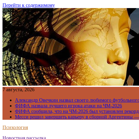
Перейти к содержимому
7 августа, 2026
Александр Овечкин назвал своего любимого футбольног
ФИФА назвала лучшего игрока атаки на ЧМ-2026
ФИФА сообщила, что на ЧМ-2026 был установлен рекорд
Месси решил завершить карьеру в сборной Аргентины —
Психология
Новостная рассылка