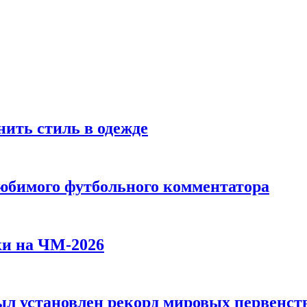
ить стиль в одежде
любимого футбольного комментатора
ки на ЧМ-2026
л установлен рекорд мировых первенств