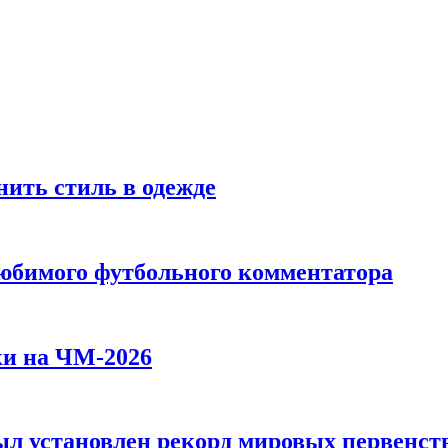
ить стиль в одежде
любимого футбольного комментатора
ки на ЧМ-2026
л установлен рекорд мировых первенств