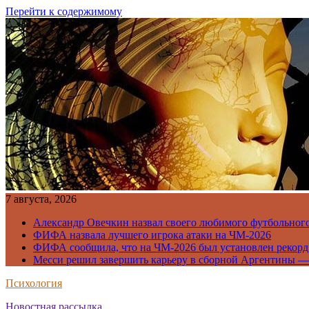
Перейти к содержимому
7 августа, 2026
Александр Овечкин назвал своего любимого футбольног
ФИФА назвала лучшего игрока атаки на ЧМ-2026
ФИФА сообщила, что на ЧМ-2026 был установлен рекорд
Месси решил завершить карьеру в сборной Аргентины —
Психология
Новостная рассылка