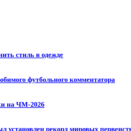
ить стиль в одежде
любимого футбольного комментатора
ки на ЧМ-2026
л установлен рекорд мировых первенств