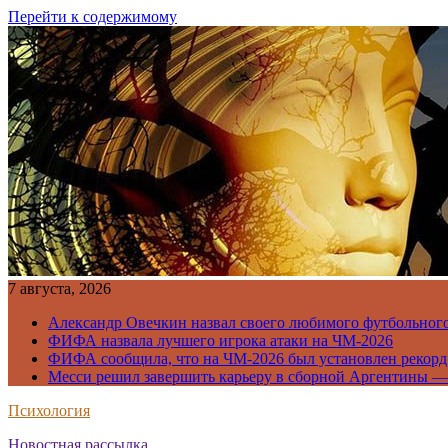
Перейти к содержимому
7 августа, 2026
Александр Овечкин назвал своего любимого футбольног
ФИФА назвала лучшего игрока атаки на ЧМ-2026
ФИФА сообщила, что на ЧМ-2026 был установлен рекорд
Месси решил завершить карьеру в сборной Аргентины —
Психология
Новостная рассылка