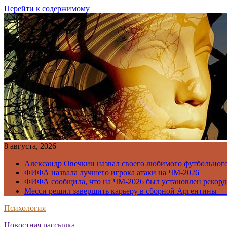
Перейти к содержимому
8 августа, 2026
Александр Овечкин назвал своего любимого футбольног
ФИФА назвала лучшего игрока атаки на ЧМ-2026
ФИФА сообщила, что на ЧМ-2026 был установлен рекорд
Месси решил завершить карьеру в сборной Аргентины —
Психология
Новостная рассылка