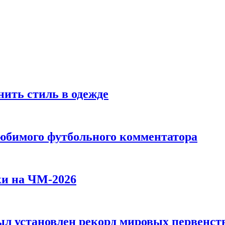
ить стиль в одежде
любимого футбольного комментатора
ки на ЧМ-2026
л установлен рекорд мировых первенств