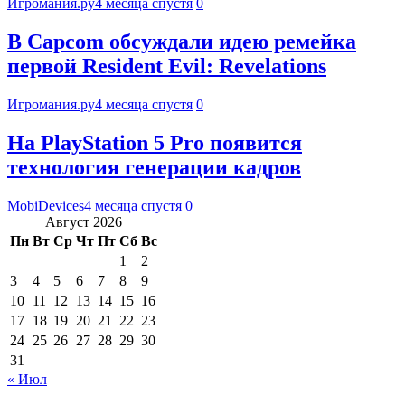
Игромания.ру
4 месяца спустя
0
В Capcom обсуждали идею ремейка
первой Resident Evil: Revelations
Игромания.ру
4 месяца спустя
0
На PlayStation 5 Pro появится
технология генерации кадров
MobiDevices
4 месяца спустя
0
Август 2026
Пн
Вт
Ср
Чт
Пт
Сб
Вс
1
2
3
4
5
6
7
8
9
10
11
12
13
14
15
16
17
18
19
20
21
22
23
24
25
26
27
28
29
30
31
« Июл