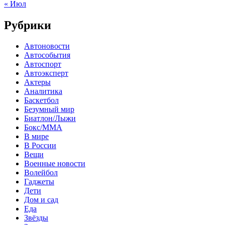
« Июл
Рубрики
Автоновости
Автособытия
Автоспорт
Автоэксперт
Актеры
Аналитика
Баскетбол
Безумный мир
Биатлон/Лыжи
Бокс/MMA
В мире
В России
Вещи
Военные новости
Волейбол
Гаджеты
Дети
Дом и сад
Еда
Звёзды