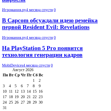
Игромания.ру
4 месяца спустя
0
В Capcom обсуждали идею ремейка
первой Resident Evil: Revelations
Игромания.ру
4 месяца спустя
0
На PlayStation 5 Pro появится
технология генерации кадров
MobiDevices
4 месяца спустя
0
Август 2026
Пн
Вт
Ср
Чт
Пт
Сб
Вс
1
2
3
4
5
6
7
8
9
10
11
12
13
14
15
16
17
18
19
20
21
22
23
24
25
26
27
28
29
30
31