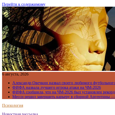
Перейти к содержимому
6 августа, 2026
Александр Овечкин назвал своего любимого футбольног
ФИФА назвала лучшего игрока атаки на ЧМ-2026
ФИФА сообщила, что на ЧМ-2026 был установлен рекорд
Месси решил завершить карьеру в сборной Аргентины —
Психология
Новостная рассылка