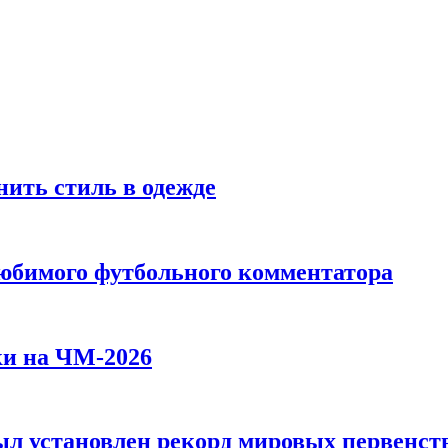
ить стиль в одежде
любимого футбольного комментатора
ки на ЧМ-2026
л установлен рекорд мировых первенств