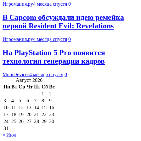
Игромания.ру
4 месяца спустя
0
В Capcom обсуждали идею ремейка
первой Resident Evil: Revelations
Игромания.ру
4 месяца спустя
0
На PlayStation 5 Pro появится
технология генерации кадров
MobiDevices
4 месяца спустя
0
Август 2026
Пн
Вт
Ср
Чт
Пт
Сб
Вс
1
2
3
4
5
6
7
8
9
10
11
12
13
14
15
16
17
18
19
20
21
22
23
24
25
26
27
28
29
30
31
« Июл