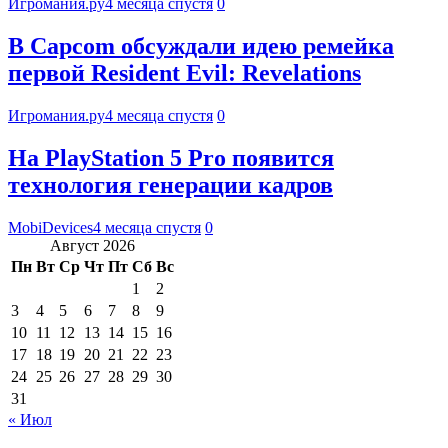
Игромания.ру
4 месяца спустя
0
В Capcom обсуждали идею ремейка
первой Resident Evil: Revelations
Игромания.ру
4 месяца спустя
0
На PlayStation 5 Pro появится
технология генерации кадров
MobiDevices
4 месяца спустя
0
Август 2026
Пн
Вт
Ср
Чт
Пт
Сб
Вс
1
2
3
4
5
6
7
8
9
10
11
12
13
14
15
16
17
18
19
20
21
22
23
24
25
26
27
28
29
30
31
« Июл