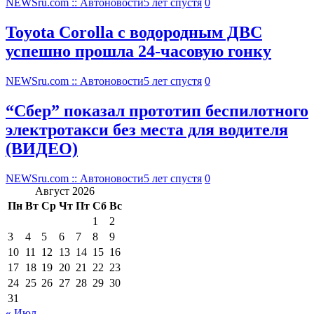
NEWSru.com :: Автоновости
5 лет спустя
0
Toyota Corolla с водородным ДВС
успешно прошла 24-часовую гонку
NEWSru.com :: Автоновости
5 лет спустя
0
“Сбер” показал прототип беспилотного
электротакси без места для водителя
(ВИДЕО)
NEWSru.com :: Автоновости
5 лет спустя
0
Август 2026
Пн
Вт
Ср
Чт
Пт
Сб
Вс
1
2
3
4
5
6
7
8
9
10
11
12
13
14
15
16
17
18
19
20
21
22
23
24
25
26
27
28
29
30
31
« Июл