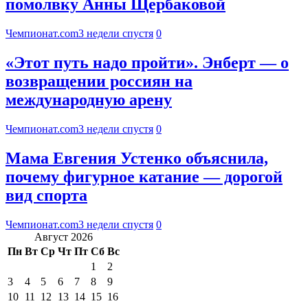
помолвку Анны Щербаковой
Чемпионат.com
3 недели спустя
0
«Этот путь надо пройти». Энберт — о
возвращении россиян на
международную арену
Чемпионат.com
3 недели спустя
0
Мама Евгения Устенко объяснила,
почему фигурное катание — дорогой
вид спорта
Чемпионат.com
3 недели спустя
0
Август 2026
Пн
Вт
Ср
Чт
Пт
Сб
Вс
1
2
3
4
5
6
7
8
9
10
11
12
13
14
15
16