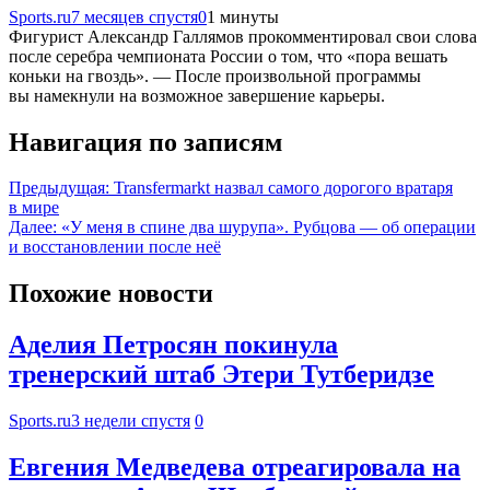
Sports.ru
7 месяцев спустя
0
1 минуты
Фигурист Александр Галлямов прокомментировал свои слова
после серебра чемпионата России о том, что «пора вешать
коньки на гвоздь». — После произвольной программы
вы намекнули на возможное завершение карьеры.
Навигация по записям
Предыдущая:
Transfermarkt назвал самого дорогого вратаря
в мире
Далее:
«У меня в спине два шурупа». Рубцова — об операции
и восстановлении после неё
Похожие новости
Аделия Петросян покинула
тренерский штаб Этери Тутберидзе
Sports.ru
3 недели спустя
0
Евгения Медведева отреагировала на