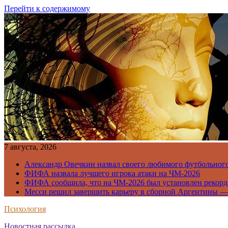
Перейти к содержимому
7 августа, 2026
Александр Овечкин назвал своего любимого футбольног
ФИФА назвала лучшего игрока атаки на ЧМ-2026
ФИФА сообщила, что на ЧМ-2026 был установлен рекорд
Месси решил завершить карьеру в сборной Аргентины —
Психология
Новостная рассылка