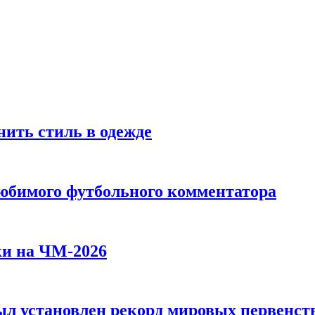
ить стиль в одежде
любимого футбольного комментатора
ки на ЧМ-2026
л установлен рекорд мировых первенств