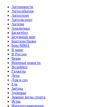
Автоновости
Автособытия
Автоспорт
Автоэксперт
Актеры
Аналитика
Баскетбол
Безумный мир
Биатлон/Лыжи
Бокс/MMA
В мире
В России
Вещи
Военные новости
Волейбол
Гаджеты
Дети
Дом и сад
Еда
Звёзды
Здоровье
Зимние виды спорта
Игры
Импортозамещение