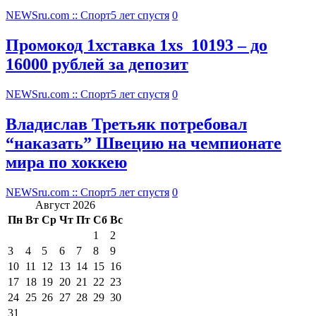
NEWSru.com :: Спорт
5 лет спустя
0
Промокод 1хставка 1xs_10193 – до
16000 рублей за депозит
NEWSru.com :: Спорт
5 лет спустя
0
Владислав Третьяк потребовал
“наказать” Швецию на чемпионате
мира по хоккею
NEWSru.com :: Спорт
5 лет спустя
0
Август 2026
Пн
Вт
Ср
Чт
Пт
Сб
Вс
1
2
3
4
5
6
7
8
9
10
11
12
13
14
15
16
17
18
19
20
21
22
23
24
25
26
27
28
29
30
31