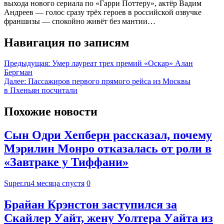
выхода нового сериала по «Гарри Поттеру», актёр Вадим
Андреев — голос сразу трёх героев в российской озвучке
франшизы — спокойно живёт без мантии…
Навигация по записям
Предыдущая:
Умер лауреат трех премий «Оскар» Алан
Бергман
Далее:
Пассажиров первого прямого рейса из Москвы
в Пхеньян посчитали
Похожие новости
Сын Одри Хепберн рассказал, почему
Мэрилин Монро отказалась от роли в
«Завтраке у Тиффани»
Super.ru
4 месяца спустя
0
Брайан Крэнстон заступился за
Скайлер Уайт, жену Уолтера Уайта из