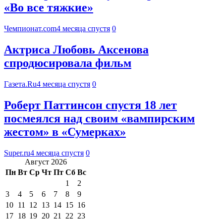
«Во все тяжкие»
Чемпионат.com
4 месяца спустя
0
Актриса Любовь Аксенова
спродюсировала фильм
Газета.Ru
4 месяца спустя
0
Роберт Паттинсон спустя 18 лет
посмеялся над своим «вампирским
жестом» в «Сумерках»
Super.ru
4 месяца спустя
0
Август 2026
Пн
Вт
Ср
Чт
Пт
Сб
Вс
1
2
3
4
5
6
7
8
9
10
11
12
13
14
15
16
17
18
19
20
21
22
23