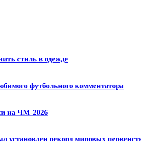
ить стиль в одежде
любимого футбольного комментатора
ки на ЧМ-2026
л установлен рекорд мировых первенств