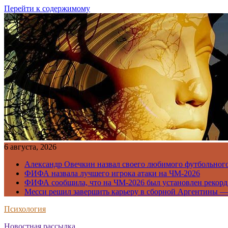
Перейти к содержимому
6 августа, 2026
Александр Овечкин назвал своего любимого футбольног
ФИФА назвала лучшего игрока атаки на ЧМ-2026
ФИФА сообщила, что на ЧМ-2026 был установлен рекорд
Месси решил завершить карьеру в сборной Аргентины —
Психология
Новостная рассылка