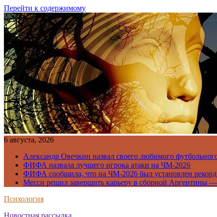
Перейти к содержимому
6 августа, 2026
Александр Овечкин назвал своего любимого футбольног
ФИФА назвала лучшего игрока атаки на ЧМ-2026
ФИФА сообщила, что на ЧМ-2026 был установлен рекорд
Месси решил завершить карьеру в сборной Аргентины —
Психология
Новостная рассылка