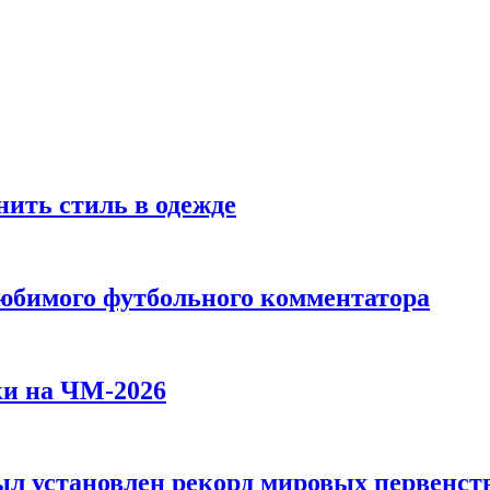
ить стиль в одежде
любимого футбольного комментатора
ки на ЧМ-2026
л установлен рекорд мировых первенств